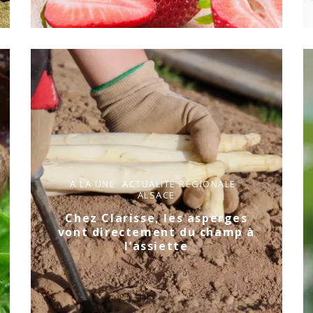
A LA UNE
ACTUALITÉ RÉGIONALE
ALSACE
Chez Clarisse, les asperges
vont directement du champ à
l’assiette