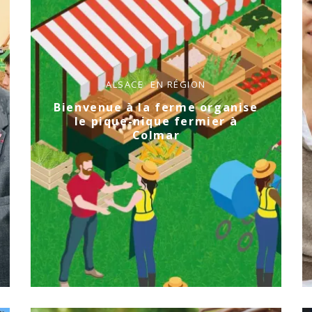
ALSACE
EN RÉGION
Bienvenue à la ferme organise
le pique-nique fermier à
Colmar