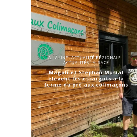
A LA UNE
ACTUALITÉ RÉGIONALE
ACTUALITÉS
ALSACE
Magali et Stephan Musial
élèvent les escargots à la
ferme du pré aux colimaçons