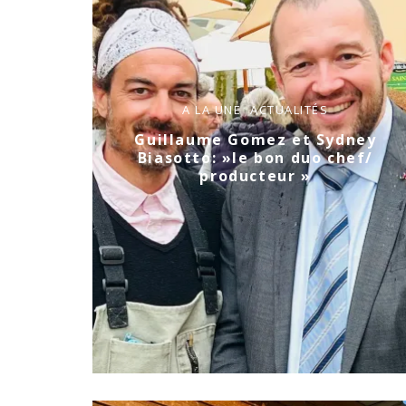
A LA UNE
ACTUALITÉS
Guillaume Gomez et Sydney
Biasotto: »le bon duo chef/
producteur »