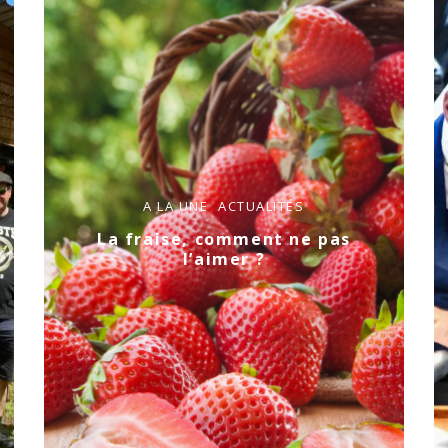
A LA UNE
ACTUALITÉS
La fraise, comment ne pas
l’aimer ?