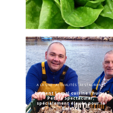
A LA UNE
ACTUALITÉS
RESTAURANTS
Laurent Lemal cuisine l’huitre
Petula Spectacular,
spécialement élevée pour la
Balette