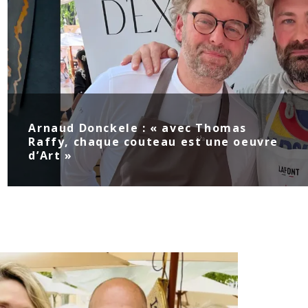
Arnaud Donckele : « avec Thomas
Raffy, chaque couteau est une oeuvre
d’Art »