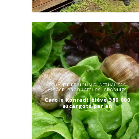
ACTUALITÉ RÉGIONALE
ACTUALITÉS
ALSACE
PRODUCTEURS
PRODUITS
Carole Konradt élève 380 000
escargots par an