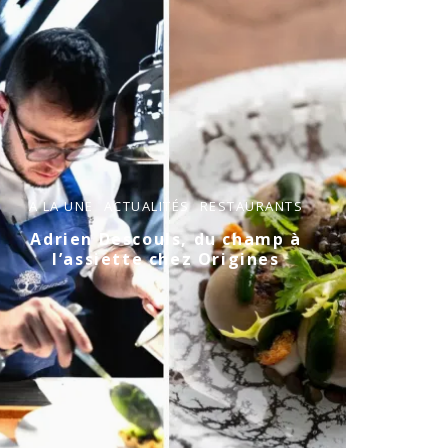
A LA UNE
ACTUALITÉS
RESTAURANTS
Adrien Descouls, du champ à
l’assiette chez Origines