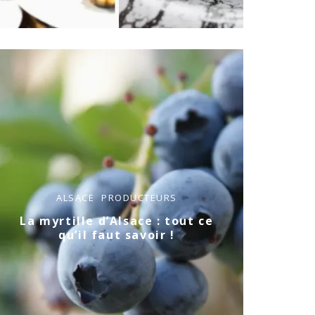
ALSACE
PRODUCTEURS
La myrtille d’Alsace : tout ce
qu’il faut savoir !