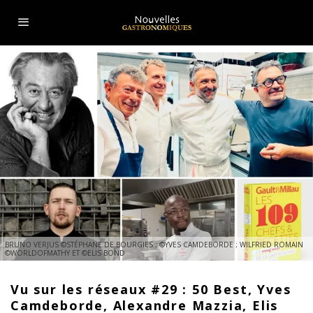
BRUNO VERJUS ©STÉPHANE DE BOURGIES ; ©YVES CAMDEBORDE ; WILFRIED ROMAIN
©WORLDOFMATHY ET ©ELIS BOND
Vu sur les réseaux #29 : 50 Best, Yves
Camdeborde, Alexandre Mazzia, Elis