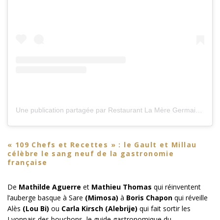
Une publication partagée par Restaurant La Mère Germaine (@lameregermainechateauneuf)
« 109 Chefs et Recettes » : le Gault et Millau
célèbre le sang neuf de la gastronomie
française
De
Mathilde Aguerre
et
Mathieu Thomas
qui réinventent
l’auberge basque à Sare
(Mimosa)
à
Boris Chapon
qui réveille
Alès
(Lou Bi)
ou
Carla Kirsch (Alebrije)
qui fait sortir les
Lyonnais des bouchons, le guide gastronomique du