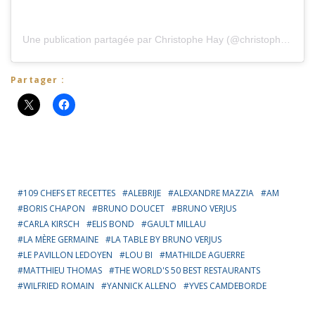
Une publication partagée par Christophe Hay (@christophehaychef)
Partager :
109 CHEFS ET RECETTES
ALEBRIJE
ALEXANDRE MAZZIA
AM
BORIS CHAPON
BRUNO DOUCET
BRUNO VERJUS
CARLA KIRSCH
ELIS BOND
GAULT MILLAU
LA MÈRE GERMAINE
LA TABLE BY BRUNO VERJUS
LE PAVILLON LEDOYEN
LOU BI
MATHILDE AGUERRE
MATTHIEU THOMAS
THE WORLD'S 50 BEST RESTAURANTS
WILFRIED ROMAIN
YANNICK ALLENO
YVES CAMDEBORDE