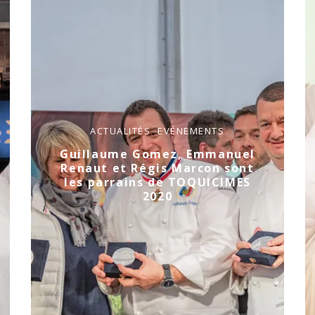
ACTUALITÉS
EVÉNEMENTS
Guillaume Gomez, Emmanuel
Renaut et Régis Marcon sont
les parrains de TOQUICIMES
2020