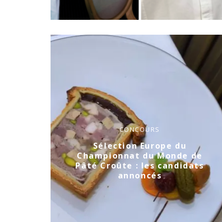
CONCOURS
Sélection Europe du
Championnat du Monde de
Pâté Croûte : les candidats
annoncés