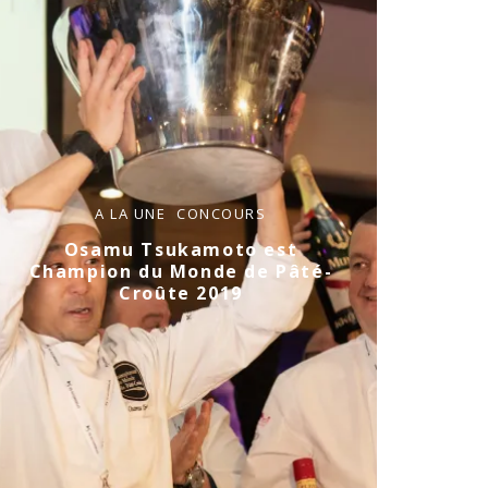
A LA UNE
CONCOURS
Osamu Tsukamoto est
Champion du Monde de Pâté-
Croûte 2019