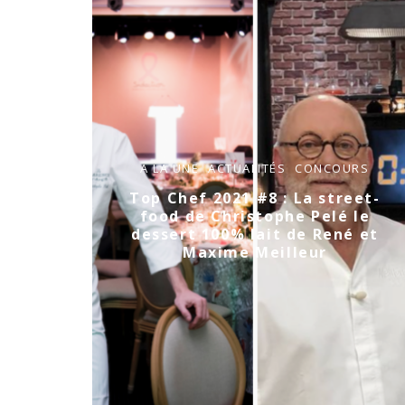
A LA UNE
ACTUALITÉS
CONCOURS
Top Chef 2021 #8 : La street-
food de Christophe Pelé le
dessert 100% lait de René et
Maxime Meilleur