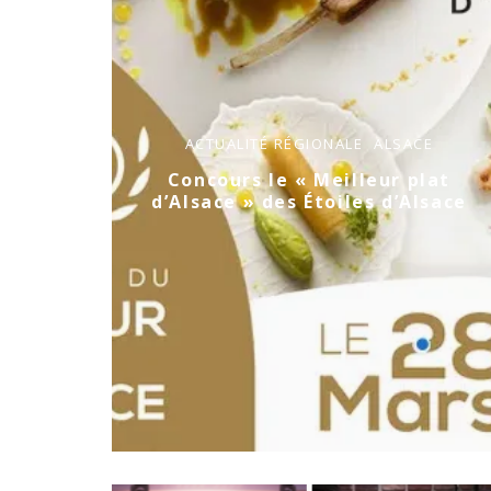
ACTUALITÉ RÉGIONALE
ALSACE
Concours le « Meilleur plat
d’Alsace » des Étoiles d’Alsace