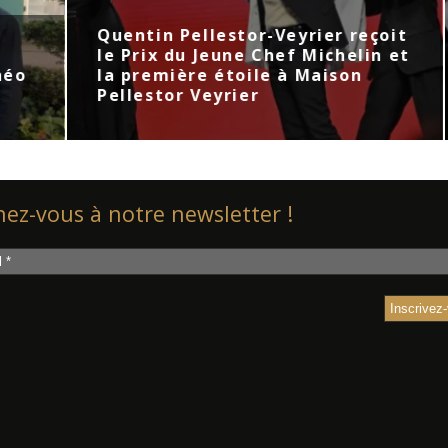
Pellestor-Veyrier reçoit
Guide Michelin 
du Jeune Chef Michelin et
Morainières déc
ère étoile à Maison
Étoiles et 61 no
r Veyrier
rejoignent le p
ez-vous à notre newsletter !