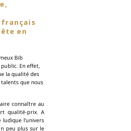
e,
 français
fête en
ameux Bib
ublic. En effet,
ue la qualité des
 talents que nous
aire connaître au
t qualité-prix. A
 ludique l’univers
n peu plus sur le