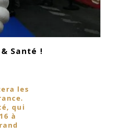
 & Santé !
era les
rance.
té, qui
16 à
grand