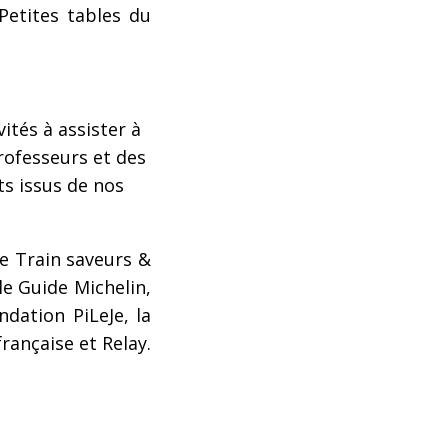
etites tables du
ités à assister à
rofesseurs et des
ts issus de nos
le Train saveurs &
le Guide Michelin,
ndation PiLeJe, la
rançaise et Relay.