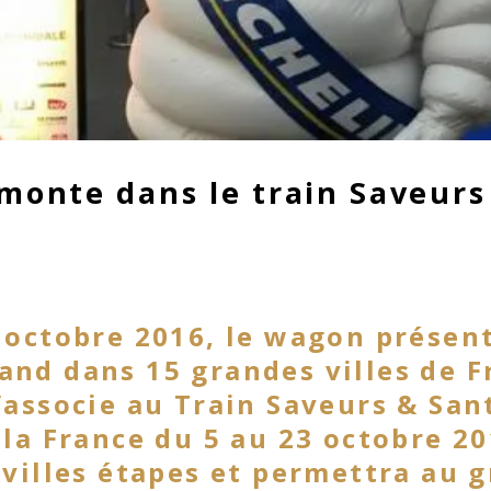
monte dans le train Saveurs
 octobre 2016, le wagon présent
nd dans 15 grandes villes de F
’associe au Train Saveurs & San
 la France du 5 au 23 octobre 20
 villes étapes et permettra au 