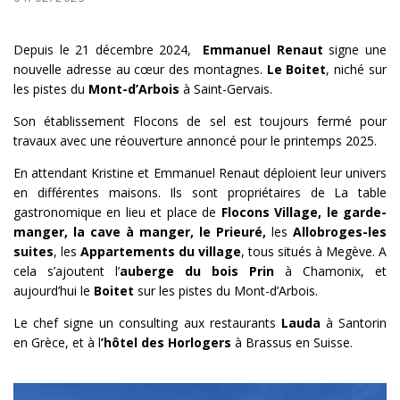
Depuis le 21 décembre 2024,
Emmanuel Renaut
signe une
nouvelle adresse au cœur des montagnes.
Le Boitet
, niché sur
les pistes du
Mont-d’Arbois
à Saint-Gervais.
Son établissement Flocons de sel est toujours fermé pour
travaux avec une réouverture annoncé pour le printemps 2025.
En attendant Kristine et Emmanuel Renaut déploient leur univers
en différentes maisons. Ils sont propriétaires de La table
gastronomique en lieu et place de
Flocons Village, le garde-
manger, la cave à manger, le Prieuré,
les
Allobroges-les
suites
, les
Appartements du village
, tous situés à Megève. A
cela s’ajoutent l’
auberge du bois Prin
à Chamonix, et
aujourd’hui le
Boitet
sur les pistes du Mont-d’Arbois.
Le chef signe un consulting aux restaurants
Lauda
à Santorin
en Grèce, et à l
’hôtel des Horlogers
à Brassus en Suisse.