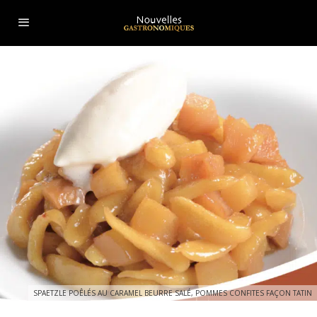
SPAETZLE POÊLÉS AU CARAMEL BEURRE SALÉ, POMMES CONFITES FAÇON TATIN