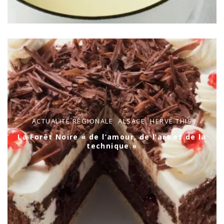
ACTUALITÉ RÉGIONALE
ALSACE
HERVÉ THIS
La Forêt Noire « de l’amour, de l’art et de la
technique »