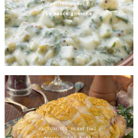
ACTUALITÉS
HERVÉ THIS
La sauce gribiche
ACTUALITÉS
HERVÉ THIS