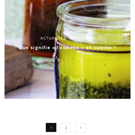
ACTUALITÉS
HERVÉ THIS
Que signifie « l’osmose » en cuisine ?
1
2