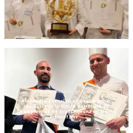
A LA UNE
ALSACE
CONCOURS
Alexandre Zoccolan et Axel Wanner
remportent la finale nationale du
Championnat de France Jeunes Talents
Escoffier