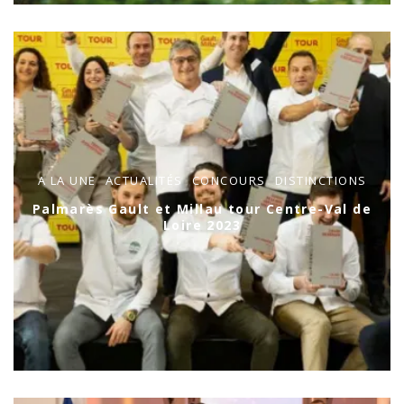
A LA UNE
ACTUALITÉS
CONCOURS
DISTINCTIONS
Palmarès Gault et Millau tour Centre-Val de
Loire 2023