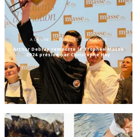
A LA UNE
ACTUALITÉS
CONCOURS
Arthur Debray remporte le Trophée Masse
2024 présidé par Christophe Hay