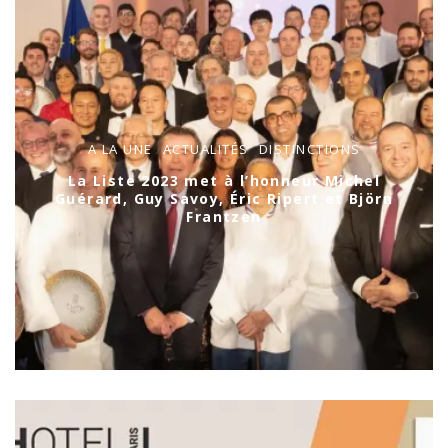
A LA UNE
ACTUALITÉS
DISTINCTIONS
La Liste 2023 met à l’honneur Michel
Guérard, Guy Savoy, Éric Ripert et Björn
Frantzen