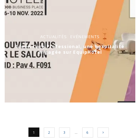
ACTUALITÉS
EVÉNEMENTS
Green Care Professional, une hospitalité
engagée sur EquipHotel
1
2
3
…
6