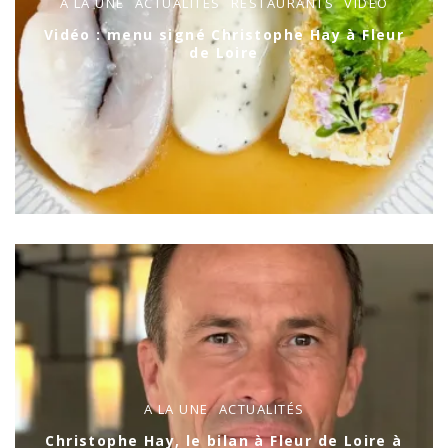
A LA UNE
ACTUALITÉS
RESTAURANTS
VIDÉO
Vidéo : menu signé Christophe Hay à Fleur
de Loire
A LA UNE
ACTUALITÉS
Christophe Hay, le bilan à Fleur de Loire à