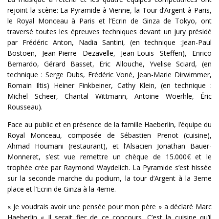
rejoint la scène: La Pyramide à Vienne, la Tour d’Argent à Paris,
le Royal Monceau à Paris et l’Ecrin de Ginza de Tokyo, ont
traversé toutes les épreuves techniques devant un jury présidé
par Frédéric Anton, Nadia Santini, (en technique :Jean-Paul
Bostoen, Jean-Pierre Dezavelle, Jean-Louis Steffen), Enrico
Bernardo, Gérard Basset, Eric Allouche, Yvelise Sciard, (en
technique : Serge Dubs, Frédéric Voné, Jean-Marie Dirwimmer,
Romain Iltis) Heiner Finkbeiner, Cathy Klein, (en technique :
Michel Scheer, Chantal Wittmann, Antoine Woerhle, Éric
Rousseau).
Face au public et en présence de la famille Haeberlin, l’équipe du
Royal Monceau, composée de Sébastien Prenot (cuisine),
Ahmad Houmani (restaurant), et l’Alsacien Jonathan Bauer-
Monneret, s’est vue remettre un chèque de 15.000€ et le
trophée crée par Raymond Waydelich. La Pyramide s’est hissée
sur la seconde marche du podium, la tour d’Argent à la 3eme
place et l’Ecrin de Ginza à la 4eme.
« Je voudrais avoir une pensée pour mon père » a déclaré Marc
Haeberlin « Il serait fier de ce concours. C’est la cuisine qu’il