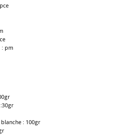
 pce
pm
pce
c : pm
00gr
 :30gr
e blanche : 100gr
gr