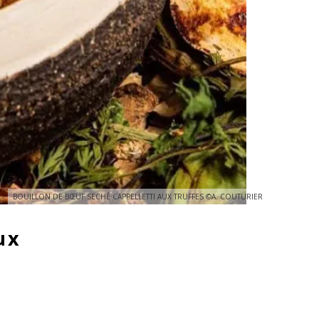
BOUILLON DE BŒUF SECHÉ CAPPELLETTI AUX TRUFFES ©A. COUTURIER
ux