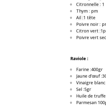
Citronnelle : 1
Thym : pm
Ail :1 tête
Poivre noir : 
Citron vert :1
Poivre vert se
Raviole :
Farine :400gr
Jaune d’œuf :3
Vinaigre blanc
Sel :5gr
Huile de truff
Parmesan 100