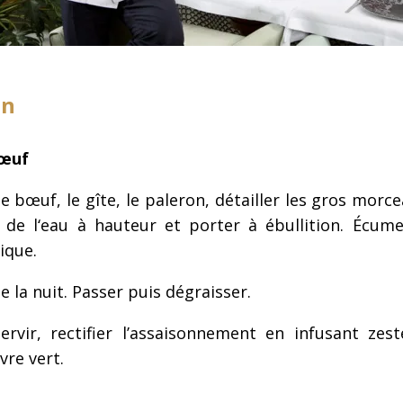
on
œuf
e bœuf, le gîte, le paleron, dé
tailler les gros morc
de l
‘eau à hauteur et porter à ébullition. Écume
ique.
e la nuit. Passer puis dégraisser.
ervir, rectifier l’assaisonnement en infusant zest
re vert.