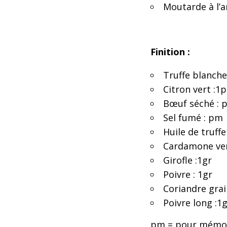
Moutarde à l’a
Finition :
Truffe blanche 
Citron vert :1
Bœuf séché : 
Sel fumé : pm
Huile de truff
Cardamone ver
Girofle :1gr
Poivre : 1gr
Coriandre grai
Poivre long :1
pm =
p
our
mémoi