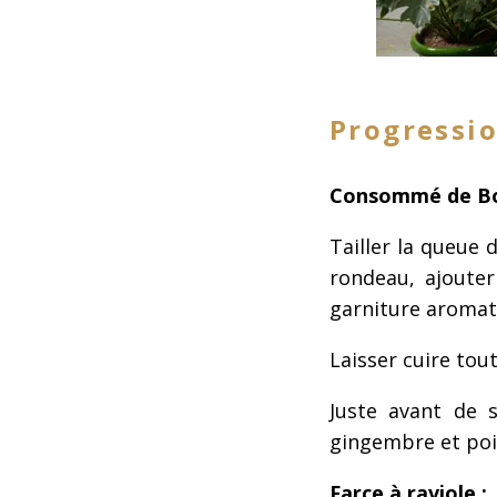
Progressi
Consommé de B
Tailler la queue d
rondeau
,
ajouter
garniture aromat
Laisser cuire tout
Juste avant de s
gingembre et poiv
Farce à raviole :