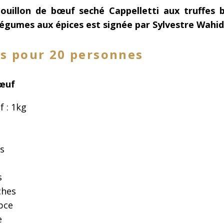
ouillon de bœuf seché Cappelletti aux truffes b
légumes aux épices est signée par Sylvestre Wahid
s pour 20 personnes
bœuf
 : 1kg
es
s
s
ches
pce
e