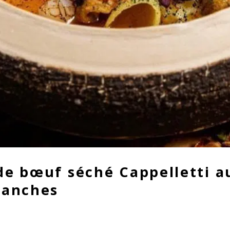
de bœuf séché Cappelletti a
lanches