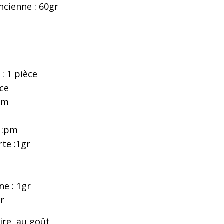
ncienne : 60gr
: 1 pièce
pce
pm
e :pm
te :1gr
ne : 1gr
gr
re, au goût