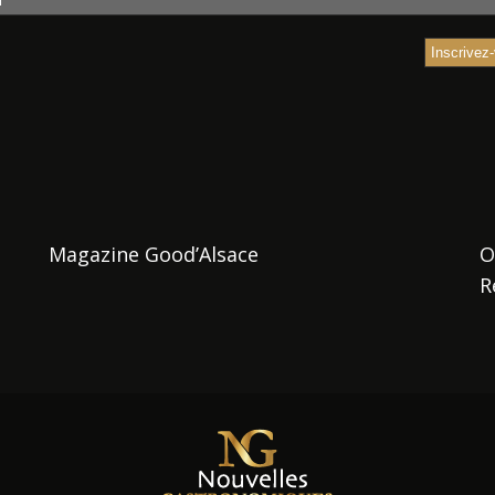
Magazine Good’Alsace
O
R