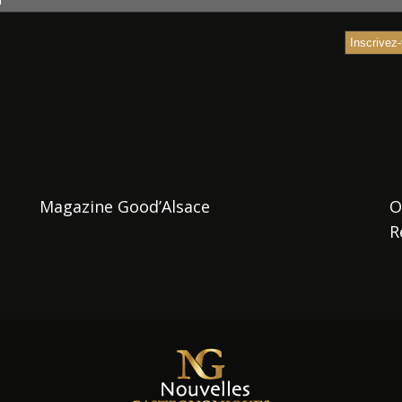
Magazine Good’Alsace
O
R