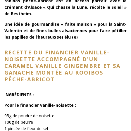
rooibos pêche-abricot est en accord parfait avec le
Crémant d’Alsace « Qui chasse la Lune, récolte le Soleil »
de Bestheim.
Une idée de gourmandise « faite maison » pour la Saint-
Valentin et de fines bulles alsaciennes pour faire pétiller
les papilles de l’heureux(se) élu (e)
RECETTE DU FINANCIER VANILLE-
NOISETTE ACCOMPAGNÉ D’UN
CARAMEL VANILLE GINGEMBRE ET SA
GANACHE MONTÉE AU ROOIBOS
PÊCHE-ABRICOT
I
NGRÉDIENTS :
Pour le financier vanille-noisette :
95g de poudre de noisette
100g de beurre
1 pincée de fleur de sel